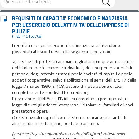
REQUISITI DI CAPACITA' ECONOMICO FINANZIARIA
PER L’ESERCIZIO DELL’ATTIVITA' DELLE IMPRESE DI
PULIZIE
(FAQ 115160768)
I requisiti di capacità economica finanziaria si intendono
posseduti al riscontrarsi delle seguenti condizioni:
a) assenza di protesti cambiari negli ultimi cinque anni a carico
del titolare per le imprese individuali, dei soci per le società di
persone, degli amministratori per le società di capitali e per le
società cooperative, salvo riabilitazione ai sensi dell'art. 17 della
legge 7 marzo 1996 n. 108, ovvero dimostrazione di aver
completamente soddisfatto i creditori;
b) iscrizione all'INPS e all'INAIL, ricorrendone i presupposti di
legge di tutti gli addetti compreso il titolare e i familiari e i soci
prestatori d'opera;
c) esistenza di rapporti con il sistema bancario (titolarità di
almeno di un c/c bancario, postale o on-line).
(verifiche: Registro informatico tenuto dall'Ufficio Protesti della