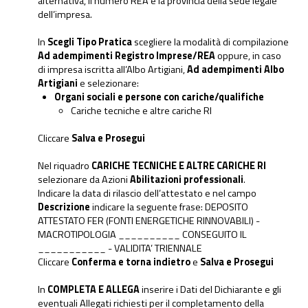
alternativa, il numero REA e la provincia della sede legale
dell’impresa.
In
Scegli Tipo Pratica
scegliere la modalità di compilazione
Ad adempimenti Registro Imprese/REA
oppure, in caso
di impresa iscritta all’Albo Artigiani,
Ad adempimenti Albo
Artigiani
e selezionare:
Organi sociali e persone con cariche/qualifiche
Cariche tecniche e altre cariche RI
Cliccare
Salva e Prosegui
Nel riquadro
CARICHE TECNICHE E ALTRE CARICHE RI
selezionare da Azioni
Abilitazioni professionali
.
Indicare la data di rilascio dell’attestato e nel campo
Descrizione
indicare la seguente frase: DEPOSITO
ATTESTATO FER (FONTI ENERGETICHE RINNOVABILI) -
MACROTIPOLOGIA __________ CONSEGUITO IL
___________ - VALIDITA’ TRIENNALE
Cliccare
Conferma e torna indietro
e
Salva e Prosegui
In
COMPLETA E ALLEGA
inserire i Dati del Dichiarante e gli
eventuali Allegati richiesti per il completamento della