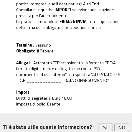
pratica, compresi quelli destinati agli Altri Enti.
Compilare il riquadro
IMPORTI
selezionando l’opzione
prevista per l’adempimento.
La pratica si conclude in
FIRMA E INVIA
, con l’apposizione
della firma dell’obbligato e procedendo all’invio.
Termine
: Nessuno
Obbligato
: Il Titolare
Allegati
: Attestato FER scansionato, in formato PDF/A,
firmato digitalmente e allegato con codice “98 –
documento ad uso interno” con specifica “ATTESTATO FER
– C.F. _____________ - DATA CONSEGUIMENTO”
Import
i
Diritti di segreteria: Euro 18,00
Imposta di bollo: Esente
Ti é stata utile questa informazione?
SI
NO